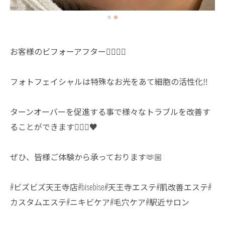
お客様のビフォーアフター💆🏼‍♀️✨
フォトフェイシャルは特殊なお光をあて細胞の活性化‼️
ターンオーバーを促進する事で様々なトラブルを改善す
ることができます💆🏼‍♀️♥️
ぜひ、皆様ご体験から承っております🫶🏼
#ビズビズ天王寺店#bisebise#天王寺エステ#肌改善エステ#
カスタムエステ#ニキビケア#毛穴ケア#駅近サロン