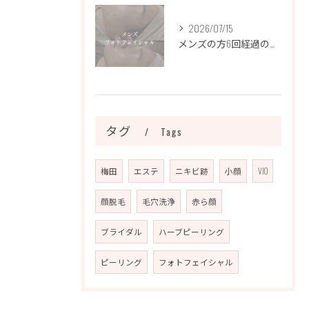
2026/07/15
メンズの方6回経過のお写真になります📷✨
タグ
Tags
梅田
エステ
ニキビ跡
小顔
VIO
顔脱毛
毛穴洗浄
赤ら顔
ブライダル
ハーブピーリング
ピーリング
フォトフェイシャル